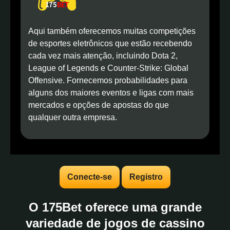
Aqui também oferecemos muitas competições
de esportes eletrônicos que estão recebendo
cada vez mais atenção, incluindo Dota 2,
League of Legends e Counter-Strike: Global
Offensive. Fornecemos probabilidades para
alguns dos maiores eventos e ligas com mais
mercados e opções de apostas do que
qualquer outra empresa.
Conecte-se
Registro
O 175Bet oferece uma grande
variedade de jogos de cassino