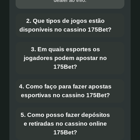
dealer ao vivo.
2. Que tipos de jogos estão
disponíveis no cassino 175Bet?
3. Em quais esportes os
jogadores podem apostar no
175Bet?
4. Como faço para fazer apostas
esportivas no cassino 175Bet?
5. Como posso fazer depósitos
e retiradas no cassino online
175Bet?