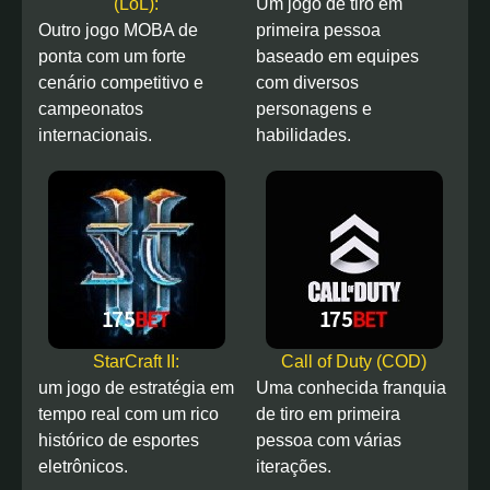
(LoL):
Um jogo de tiro em
Outro jogo MOBA de
primeira pessoa
ponta com um forte
baseado em equipes
cenário competitivo e
com diversos
campeonatos
personagens e
internacionais.
habilidades.
StarCraft II:
Call of Duty (COD)
um jogo de estratégia em
Uma conhecida franquia
tempo real com um rico
de tiro em primeira
histórico de esportes
pessoa com várias
eletrônicos.
iterações.