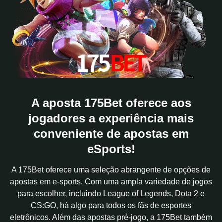
A aposta 175Bet oferece aos
jogadores a experiência mais
conveniente de apostas em
eSports!
A 175Bet oferece uma seleção abrangente de opções de
apostas em e-sports. Com uma ampla variedade de jogos
para escolher, incluindo League of Legends, Dota 2 e
CS:GO, há algo para todos os fãs de esportes
eletrônicos. Além das apostas pré-jogo, a 175Bet também