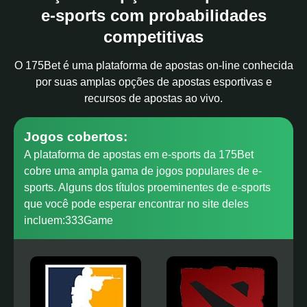
e-sports com probabilidades
competitivas
O 175Bet é uma plataforma de apostas on-line conhecida
por suas amplas opções de apostas esportivas e
recursos de apostas ao vivo.
Jogos cobertos:
A plataforma de apostas em e-sports da 175Bet
cobre uma ampla gama de jogos populares de e-
sports. Alguns dos títulos proeminentes de e-sports
que você pode esperar encontrar no site deles
incluem:
333Game