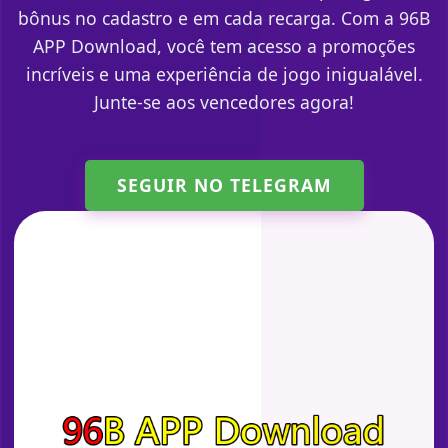
bônus no cadastro e em cada recarga. Com a 96B
APP Download, você tem acesso a promoções
incríveis e uma experiência de jogo inigualável.
Junte-se aos vencedores agora!
SEGUIR NO TELEGRAM