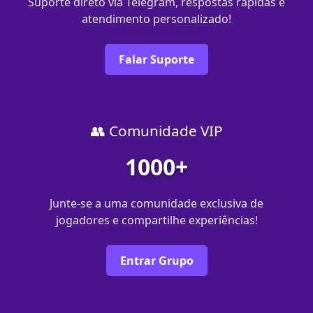
Suporte direto via Telegram, respostas rápidas e
atendimento personalizado!
Falar Suporte
👥 Comunidade VIP
1000+
Junte-se a uma comunidade exclusiva de
jogadores e compartilhe experiências!
Entrar Grupo