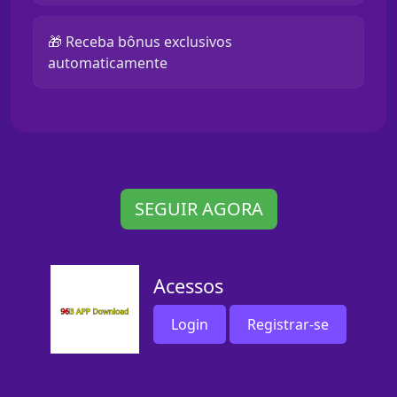
🎁 Receba bônus exclusivos
automaticamente
SEGUIR AGORA
Acessos
Login
Registrar-se