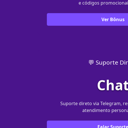
e códigos promocionai
Ver Bônus
💬 Suporte Di
Cha
Suporte direto via Telegram, r
atendimento persona
Falar Suport