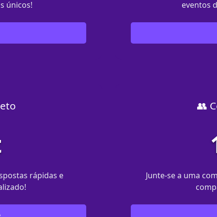
s únicos!
eventos d
reto
👥 
t
espostas rápidas e
Junte-se a uma com
lizado!
compa
e