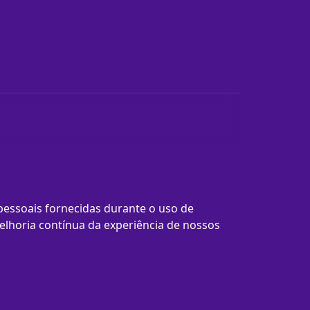
pessoais fornecidas durante o uso de
elhoria contínua da experiência de nossos