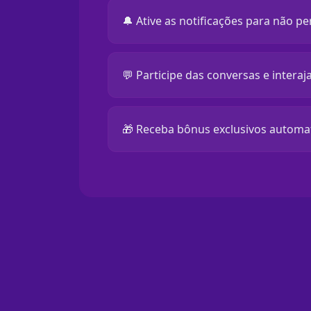
🔔 Ative as notificações para não p
💬 Participe das conversas e interaj
🎁 Receba bônus exclusivos autom