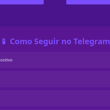
📱 Como Seguir no Telegram
ositivo