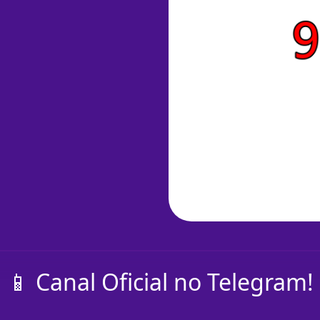
📱 Canal Oficial no Telegram!