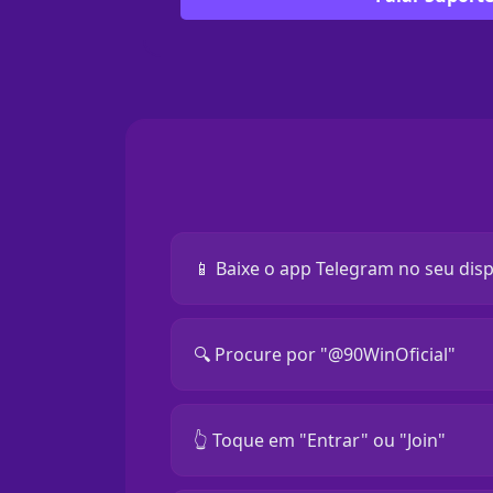
📱 Baixe o app Telegram no seu disp
🔍 Procure por "@90WinOficial"
👆 Toque em "Entrar" ou "Join"