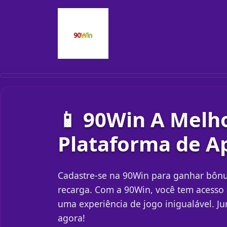
📱 90Win A Melh
Plataforma de A
Cadastre-se na 90Win para ganhar bônu
recarga. Com a 90Win, você tem acesso 
uma experiência de jogo inigualável. J
agora!