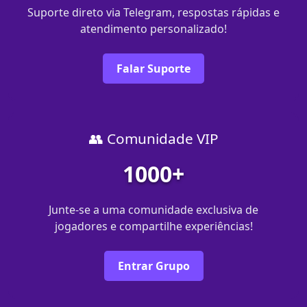
Suporte direto via Telegram, respostas rápidas e
atendimento personalizado!
Falar Suporte
👥 Comunidade VIP
1000+
Junte-se a uma comunidade exclusiva de
jogadores e compartilhe experiências!
Entrar Grupo