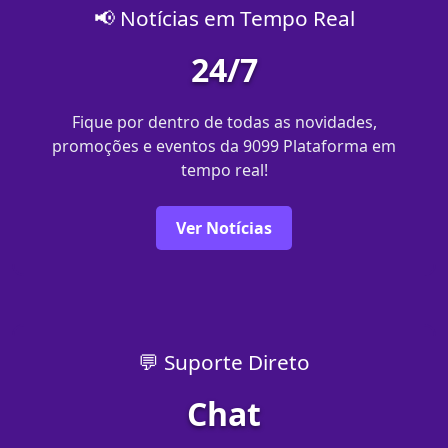
📢 Notícias em Tempo Real
24/7
Fique por dentro de todas as novidades,
promoções e eventos da 9099 Plataforma em
tempo real!
Ver Notícias
💬 Suporte Direto
Chat