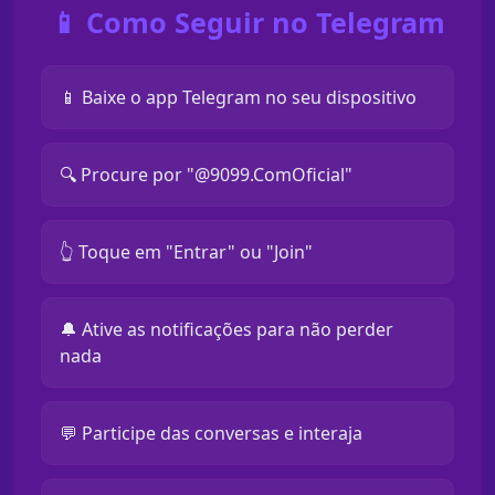
📱 Como Seguir no Telegram
📱 Baixe o app Telegram no seu dispositivo
🔍 Procure por "@9099.ComOficial"
👆 Toque em "Entrar" ou "Join"
🔔 Ative as notificações para não perder
nada
💬 Participe das conversas e interaja