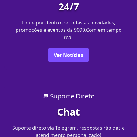
24/7
Fique por dentro de todas as novidades,
promoções e eventos da 9099.Com em tempo
real!
Ver Notícias
💬 Suporte Direto
Chat
Suporte direto via Telegram, respostas rápidas e
atendimento personalizado!