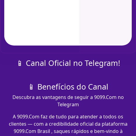
📱 Canal Oficial no Telegram!
📱 Benefícios do Canal
Descubra as vantagens de seguir a 9099.Com no
Telegram
A 9099.Com faz de tudo para atender a todos os
clientes — com a credibilidade oficial da plataforma
9099.Com Brasil , saques rápidos e bem-vindo à