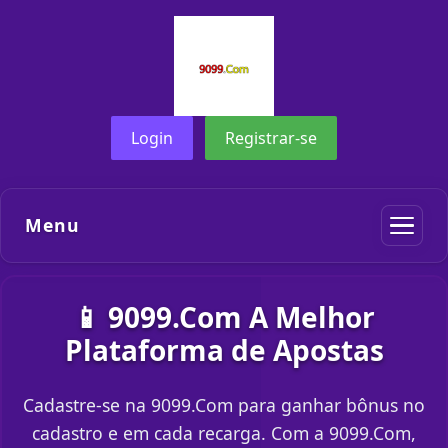
Login
Registrar-se
Menu
📱 9099.Com A Melhor
Plataforma de Apostas
Cadastre-se na 9099.Com para ganhar bônus no
cadastro e em cada recarga. Com a 9099.Com,