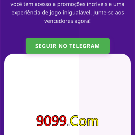
você tem acesso a promoções incríveis e uma
experiência de jogo inigualável. Junte-se aos
vencedores agora!
SEGUIR NO TELEGRAM