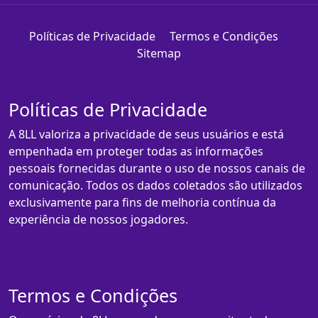
Políticas de Privacidade
Termos e Condições
Sitemap
Políticas de Privacidade
A 8LL valoriza a privacidade de seus usuários e está
empenhada em proteger todas as informações
pessoais fornecidas durante o uso de nossos canais de
comunicação. Todos os dados coletados são utilizados
exclusivamente para fins de melhoria contínua da
experiência de nossos jogadores.
Termos e Condições