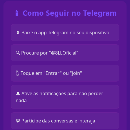
📱 Como Seguir no Telegram
📱 Baixe o app Telegram no seu dispositivo
🔍 Procure por "@8LLOficial"
👆 Toque em "Entrar" ou "Join"
🔔 Ative as notificações para não perder
nada
💬 Participe das conversas e interaja