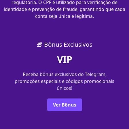
regulatória. O CPF é utilizado para verificação de
identidade e prevenção de fraude, garantindo que cada
conta seja única e legítima.
🎁 Bônus Exclusivos
VIP
Receba bônus exclusivos do Telegram,
promoções especiais e códigos promocionais
únicos!
Ver Bônus