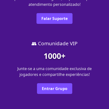
atendimento personalizado!
Falar Suporte
👥 Comunidade VIP
1000+
Junte-se a uma comunidade exclusiva de
jogadores e compartilhe experiências!
Entrar Grupo