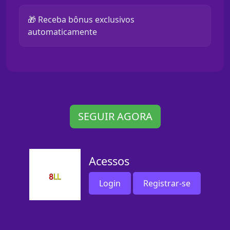
🎁 Receba bônus exclusivos
automaticamente
SEGUIR AGORA
Acessos
Login
Registrar-se