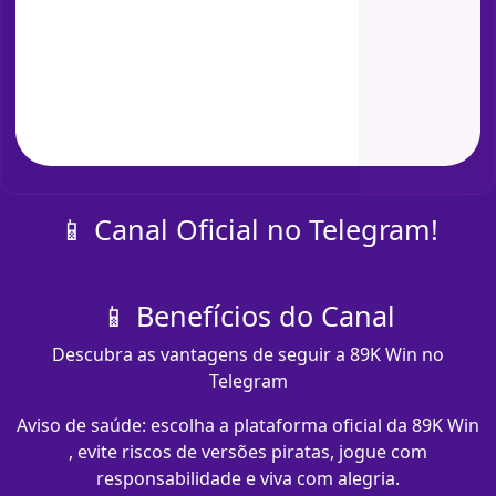
📱 Canal Oficial no Telegram!
📱 Benefícios do Canal
Descubra as vantagens de seguir a 89K Win no
Telegram
Aviso de saúde: escolha a plataforma oficial da 89K Win
, evite riscos de versões piratas, jogue com
responsabilidade e viva com alegria.