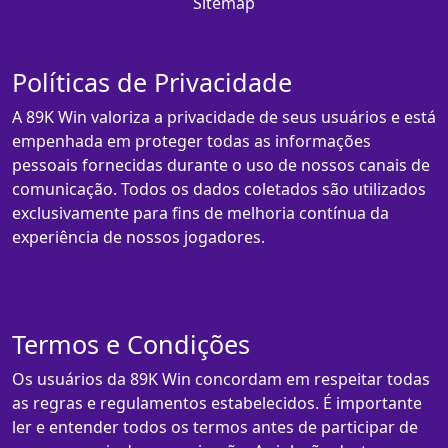
Sitemap
Políticas de Privacidade
A 89K Win valoriza a privacidade de seus usuários e está
empenhada em proteger todas as informações
pessoais fornecidas durante o uso de nossos canais de
comunicação. Todos os dados coletados são utilizados
exclusivamente para fins de melhoria contínua da
experiência de nossos jogadores.
Termos e Condições
Os usuários da 89K Win concordam em respeitar todas
as regras e regulamentos estabelecidos. É importante
ler e entender todos os termos antes de participar de