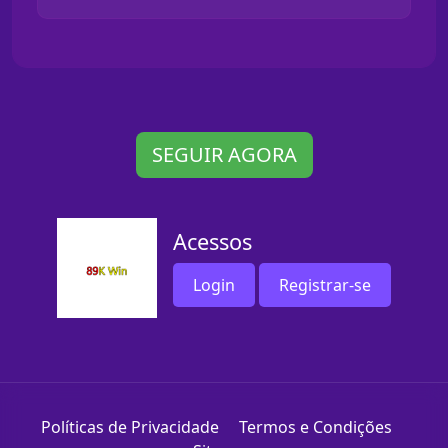
SEGUIR AGORA
Acessos
Login
Registrar-se
Políticas de Privacidade
Termos e Condições