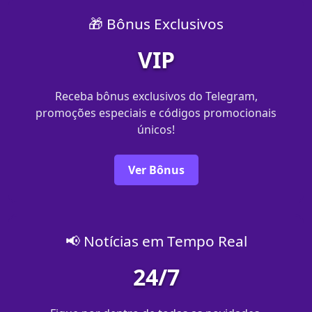
🎁 Bônus Exclusivos
VIP
Receba bônus exclusivos do Telegram,
promoções especiais e códigos promocionais
únicos!
Ver Bônus
📢 Notícias em Tempo Real
24/7