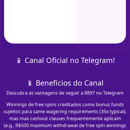
📱 Canal Oficial no Telegram!
📱 Benefícios do Canal
Descubra as vantagens de seguir a 8897 no Telegram
Winnings de free spins creditados como bonus funds
sujeitos para same wagering requirements (35x typical),
mas max cashout clauses frequentemente aplicam
(e.g., R$500 maximum withdrawal de free spin winnings