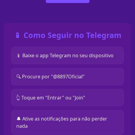
📱 Como Seguir no Telegram
📱 Baixe o app Telegram no seu dispositivo
🔍 Procure por "@8897Oficial"
👆 Toque em "Entrar" ou "Join"
🔔 Ative as notificações para não perder
nada