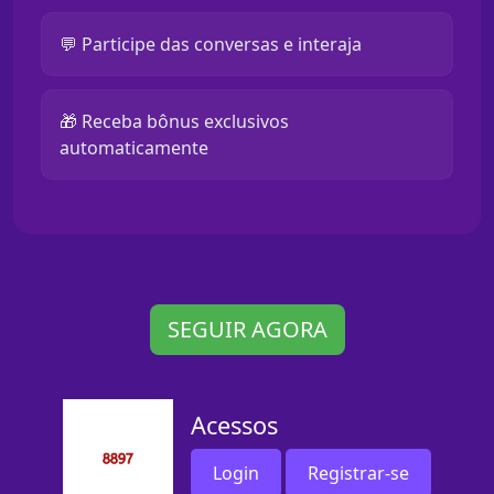
💬 Participe das conversas e interaja
🎁 Receba bônus exclusivos
automaticamente
SEGUIR AGORA
Acessos
Login
Registrar-se