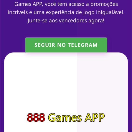
Games APP, você tem acesso a promoções
incríveis e uma experiência de jogo inigualável.
Junte-se aos vencedores agora!
SEGUIR NO TELEGRAM