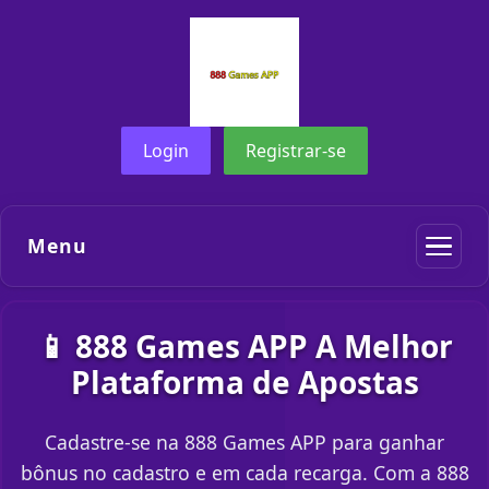
Login
Registrar-se
Menu
📱 888 Games APP A Melhor
Plataforma de Apostas
Cadastre-se na 888 Games APP para ganhar
bônus no cadastro e em cada recarga. Com a 888