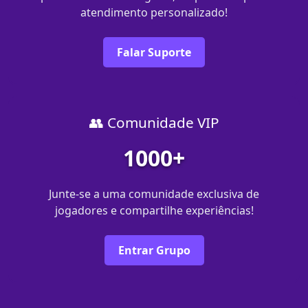
atendimento personalizado!
Falar Suporte
👥 Comunidade VIP
1000+
Junte-se a uma comunidade exclusiva de
jogadores e compartilhe experiências!
Entrar Grupo