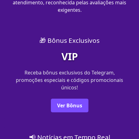
atendimento, reconhecida pelas avaliações mais
exigentes.
🎁 Bônus Exclusivos
VIP
Receba bônus exclusivos do Telegram,
promoções especiais e códigos promocionais
únicos!
Ver Bônus
📢 Notícias em Tempo Real