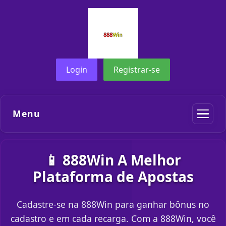
Login
Registrar-se
Menu
📱 888Win A Melhor
Plataforma de Apostas
Cadastre-se na 888Win para ganhar bônus no
cadastro e em cada recarga. Com a 888Win, você