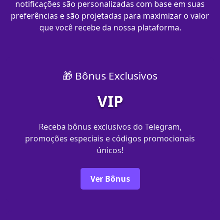
notificações são personalizadas com base em suas
preferências e são projetadas para maximizar o valor
que você recebe da nossa plataforma.
🎁 Bônus Exclusivos
VIP
Receba bônus exclusivos do Telegram,
promoções especiais e códigos promocionais
únicos!
Ver Bônus