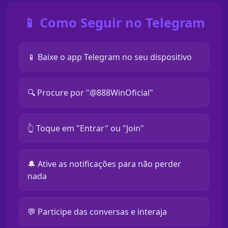
📱 Como Seguir no Telegram
📱 Baixe o app Telegram no seu dispositivo
🔍 Procure por "@888WinOficial"
👆 Toque em "Entrar" ou "Join"
🔔 Ative as notificações para não perder
nada
💬 Participe das conversas e interaja