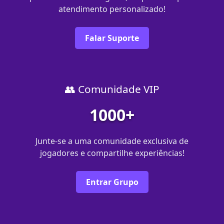
atendimento personalizado!
Falar Suporte
👥 Comunidade VIP
1000+
Junte-se a uma comunidade exclusiva de
jogadores e compartilhe experiências!
Entrar Grupo