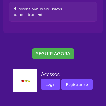
🎁 Receba bônus exclusivos
automaticamente
SEGUIR AGORA
Acessos
Login
Registrar-se