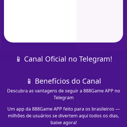
📱 Canal Oficial no Telegram!
📱 Benefícios do Canal
Descubra as vantagens de seguir a 888Game APP no
Telegram
Um app da 888Game APP feito para os brasileiros —
milhões de usuários se divertem aqui todos os dias,
baixe agora!