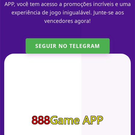
APP, você tem acesso a promoções incríveis e uma
experiência de jogo inigualável. Junte-se aos
vencedores agora!
SEGUIR NO TELEGRAM