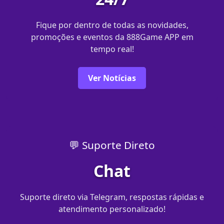
Fique por dentro de todas as novidades,
promoções e eventos da 888Game APP em
tempo real!
Ver Notícias
💬 Suporte Direto
Chat
Suporte direto via Telegram, respostas rápidas e
atendimento personalizado!