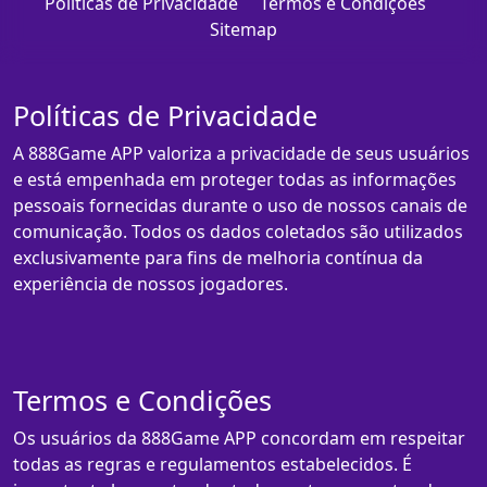
Políticas de Privacidade
Termos e Condições
Sitemap
Políticas de Privacidade
A 888Game APP valoriza a privacidade de seus usuários
e está empenhada em proteger todas as informações
pessoais fornecidas durante o uso de nossos canais de
comunicação. Todos os dados coletados são utilizados
exclusivamente para fins de melhoria contínua da
experiência de nossos jogadores.
Termos e Condições
Os usuários da 888Game APP concordam em respeitar
todas as regras e regulamentos estabelecidos. É