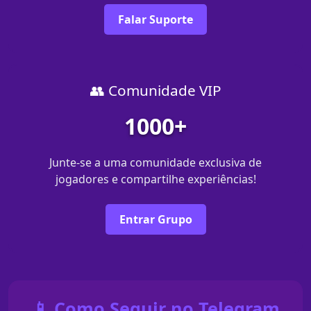
Falar Suporte
👥 Comunidade VIP
1000+
Junte-se a uma comunidade exclusiva de
jogadores e compartilhe experiências!
Entrar Grupo
📱 Como Seguir no Telegram