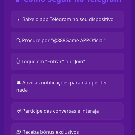
📱 Baixe o app Telegram no seu dispositivo
🔍 Procure por "@888Game APPOficial"
👆 Toque em "Entrar" ou "Join"
🔔 Ative as notificações para não perder
nada
💬 Participe das conversas e interaja
🎁 Receba bônus exclusivos