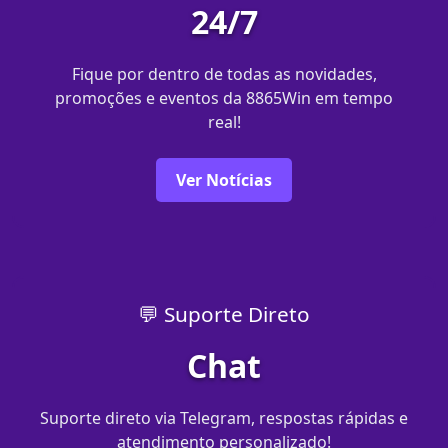
24/7
Fique por dentro de todas as novidades,
promoções e eventos da 8865Win em tempo
real!
Ver Notícias
💬 Suporte Direto
Chat
Suporte direto via Telegram, respostas rápidas e
atendimento personalizado!