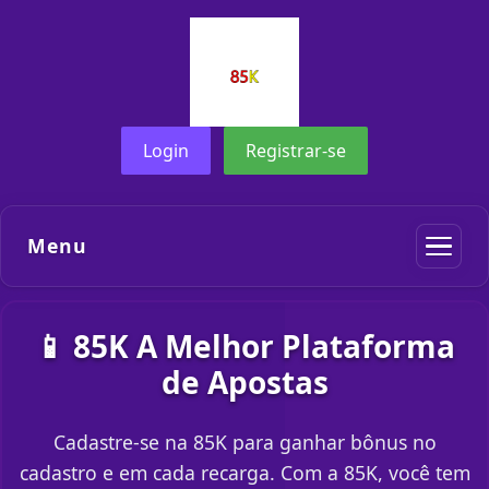
Login
Registrar-se
Menu
📱 85K A Melhor Plataforma
de Apostas
Cadastre-se na 85K para ganhar bônus no
cadastro e em cada recarga. Com a 85K, você tem