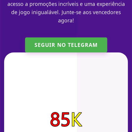
acesso a promoções incríveis e uma experiência
de jogo inigualável. Junte-se aos vencedores
agora!
SEGUIR NO TELEGRAM