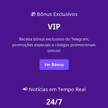
🎁 Bônus Exclusivos
VIP
Receba bônus exclusivos do Telegram,
promoções especiais e códigos promocionais
únicos!
Ver Bônus
📢 Notícias em Tempo Real
24/7