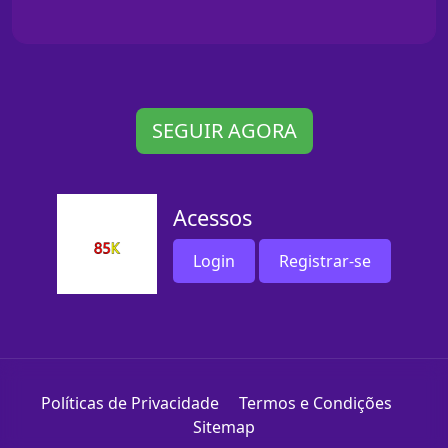
SEGUIR AGORA
Acessos
Login
Registrar-se
Políticas de Privacidade
Termos e Condições
Sitemap