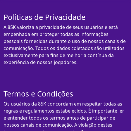
Políticas de Privacidade
A 85K valoriza a privacidade de seus usuários e está
empenhada em proteger todas as informações
pessoais fornecidas durante o uso de nossos canais de
comunicação. Todos os dados coletados são utilizados
exclusivamente para fins de melhoria contínua da
experiência de nossos jogadores.
Termos e Condições
Os usuários da 85K concordam em respeitar todas as
regras e regulamentos estabelecidos. É importante ler
e entender todos os termos antes de participar de
nossos canais de comunicação. A violação destes