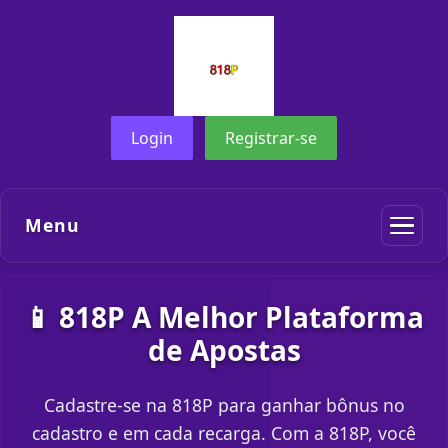
Login
Registrar-se
Menu
📱 818P A Melhor Plataforma
de Apostas
Cadastre-se na 818P para ganhar bônus no
cadastro e em cada recarga. Com a 818P, você