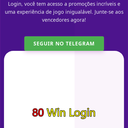
Login, você tem acesso a promoções incríveis e
uma experiência de jogo inigualável. Junte-se aos
vencedores agora!
SEGUIR NO TELEGRAM