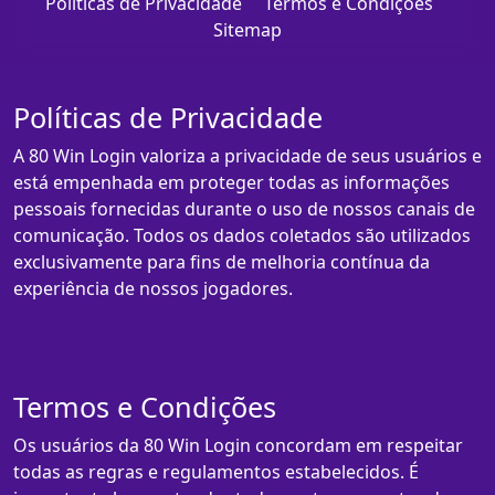
Políticas de Privacidade
Termos e Condições
Sitemap
Políticas de Privacidade
A 80 Win Login valoriza a privacidade de seus usuários e
está empenhada em proteger todas as informações
pessoais fornecidas durante o uso de nossos canais de
comunicação. Todos os dados coletados são utilizados
exclusivamente para fins de melhoria contínua da
experiência de nossos jogadores.
Termos e Condições
Os usuários da 80 Win Login concordam em respeitar
todas as regras e regulamentos estabelecidos. É