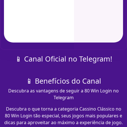
📱 Canal Oficial no Telegram!
📱 Benefícios do Canal
Descubra as vantagens de seguir a 80 Win Login no
Telegram
Descubra o que torna a categoria Cassino Clássico no
80 Win Login tão especial, seus jogos mais populares e
dicas para aproveitar ao máximo a experiência de jogo.