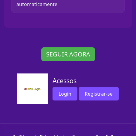
automaticamente
SEGUIR AGORA
Acessos
Login
Registrar-se