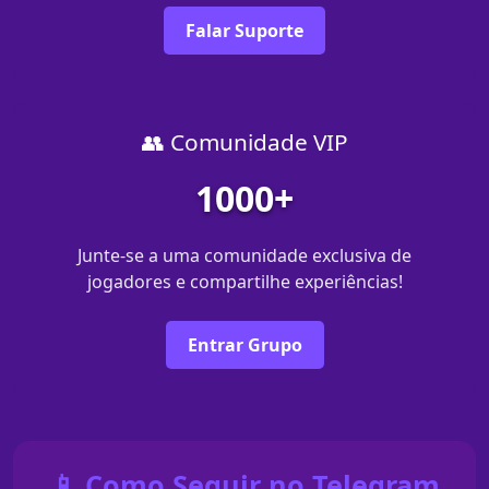
Falar Suporte
👥 Comunidade VIP
1000+
Junte-se a uma comunidade exclusiva de
jogadores e compartilhe experiências!
Entrar Grupo
📱 Como Seguir no Telegram