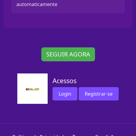
automaticamente
SEGUIR AGORA
Acessos
Login
Registrar-se