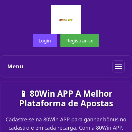
Login
Registrar-se
Menu
📱 80Win APP A Melhor
Plataforma de Apostas
Cadastre-se na 80Win APP para ganhar bônus no
cadastro e em cada recarga. Com a 80Win APP,