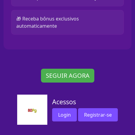
🎁 Receba bônus exclusivos
automaticamente
SEGUIR AGORA
Acessos
Login
Registrar-se