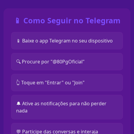
📱 Como Seguir no Telegram
📱 Baixe o app Telegram no seu dispositivo
🔍 Procure por "@80PgOficial"
👆 Toque em "Entrar" ou "Join"
🔔 Ative as notificações para não perder
nada
💬 Participe das conversas e interaja