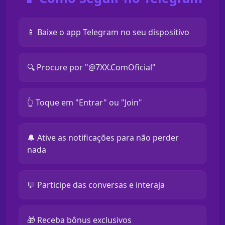
📱 Baixe o app Telegram no seu dispositivo
🔍 Procure por "@7XX.ComOficial"
👆 Toque em "Entrar" ou "Join"
🔔 Ative as notificações para não perder
nada
💬 Participe das conversas e interaja
🎁 Receba bônus exclusivos