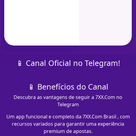
📱 Canal Oficial no Telegram!
📱 Benefícios do Canal
Descubra as vantagens de seguir a 7XX.Com no
Telegram
Um app funcional e completo da 7XX.Com Brasil , com
recursos variados para garantir uma experiência
premium de apostas.