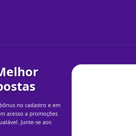
 Melhor
postas
 bônus no cadastro e em
tem acesso a promoções
ualável. Junte-se aos