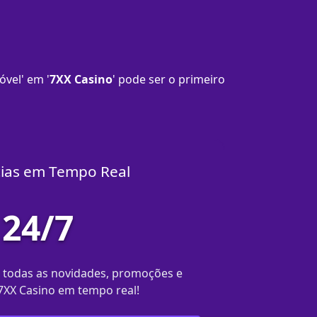
m
óvel' em '
7XX Casino
' pode ser o primeiro
cias em Tempo Real
24/7
e todas as novidades, promoções e
7XX Casino em tempo real!