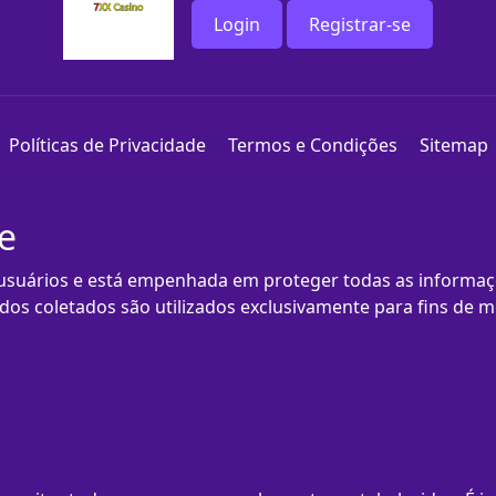
Login
Registrar-se
Políticas de Privacidade
Termos e Condições
Sitemap
de
s usuários e está empenhada em proteger todas as informaç
os coletados são utilizados exclusivamente para fins de m