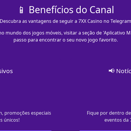
📱 Benefícios do Canal
Descubra as vantagens de seguir a 7XX Casino no Telegra
 mundo dos jogos móveis, visitar a seção de 'Aplicativo M
passo para encontrar o seu novo jogo favorito.
sivos
📢 Notí
m, promoções especiais
Fique por dentro d
s únicos!
eventos da 