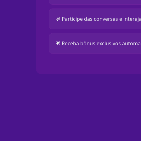
💬 Participe das conversas e interaj
🎁 Receba bônus exclusivos autom