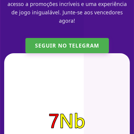
acesso a promoções incríveis e uma experiência
de jogo inigualável. Junte-se aos vencedores
agora!
SEGUIR NO TELEGRAM