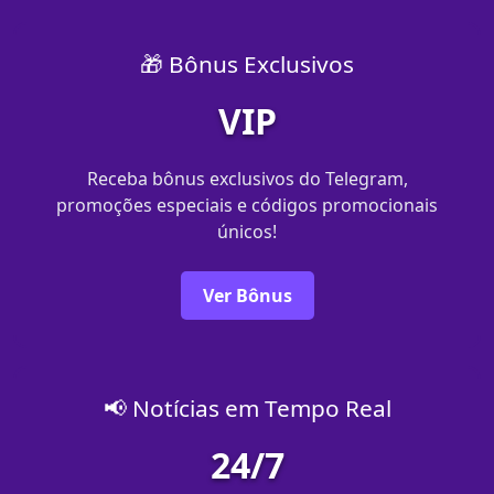
🎁 Bônus Exclusivos
VIP
Receba bônus exclusivos do Telegram,
promoções especiais e códigos promocionais
únicos!
Ver Bônus
📢 Notícias em Tempo Real
24/7