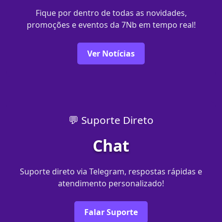
Fique por dentro de todas as novidades,
promoções e eventos da 7Nb em tempo real!
Ver Notícias
💬 Suporte Direto
Chat
Suporte direto via Telegram, respostas rápidas e
atendimento personalizado!
Falar Suporte