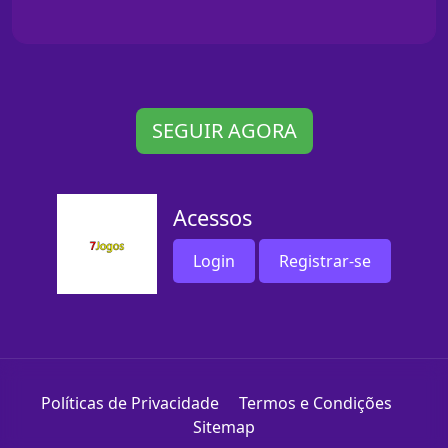
SEGUIR AGORA
Acessos
Login
Registrar-se
Políticas de Privacidade
Termos e Condições
Sitemap