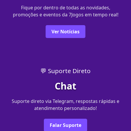
Fique por dentro de todas as novidades,
promoções e eventos da 7Jogos em tempo real!
Ver Notícias
💬 Suporte Direto
Chat
Suporte direto via Telegram, respostas rápidas e
atendimento personalizado!
Falar Suporte