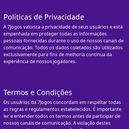
Políticas de Privacidade
A 7Jogos valoriza a privacidade de seus usuários e está
empenhada em proteger todas as informações
pessoais fornecidas durante o uso de nossos canais de
comunicação. Todos os dados coletados são utilizados
exclusivamente para fins de melhoria contínua da
experiência de nossos jogadores.
Termos e Condições
Os usuários da 7Jogos concordam em respeitar todas
as regras e regulamentos estabelecidos. É importante
ler e entender todos os termos antes de participar de
nossos canais de comunicação. A violação destes