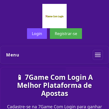
Login
Registrar-se
Menu
📱 7Game Com Login A
Melhor Plataforma de
Apostas
Cadastre-se na 7Game Com Login para ganhar