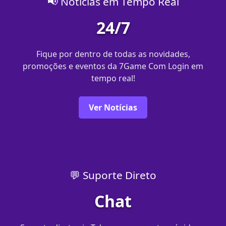
📢 Notícias em Tempo Real
24/7
Fique por dentro de todas as novidades,
promoções e eventos da 7Game Com Login em
tempo real!
Ver Notícias
💬 Suporte Direto
Chat