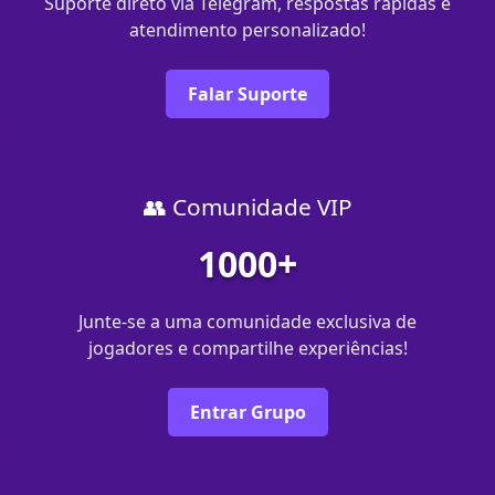
Suporte direto via Telegram, respostas rápidas e
atendimento personalizado!
Falar Suporte
👥 Comunidade VIP
1000+
Junte-se a uma comunidade exclusiva de
jogadores e compartilhe experiências!
Entrar Grupo