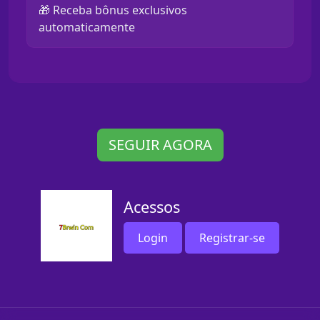
🎁 Receba bônus exclusivos
automaticamente
SEGUIR AGORA
Acessos
Login
Registrar-se