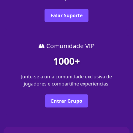
Falar Suporte
👥 Comunidade VIP
1000+
Junte-se a uma comunidade exclusiva de
jogadores e compartilhe experiências!
Entrar Grupo