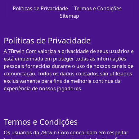
Políticas de Privacidade
Termos e Condições
Sitemap
Políticas de Privacidade
A 7Brwin Com valoriza a privacidade de seus usuários e
está empenhada em proteger todas as informações
pessoais fornecidas durante o uso de nossos canais de
comunicação. Todos os dados coletados são utilizados
exclusivamente para fins de melhoria contínua da
experiência de nossos jogadores.
Termos e Condições
Os usuários da 7Brwin Com concordam em respeitar