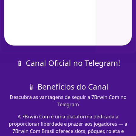
📱 Canal Oficial no Telegram!
📱 Benefícios do Canal
Descubra as vantagens de seguir a 7Brwin Com no
Telegram
A 7Brwin Com é uma plataforma dedicada a
proporcionar liberdade e prazer aos jogadores — a
7Brwin Com Brasil oferece slots, pôquer, roleta e