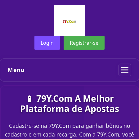
Login
Registrar-se
Menu
📱 79Y.Com A Melhor
Plataforma de Apostas
Cadastre-se na 79Y.Com para ganhar bônus no
cadastro e em cada recarga. Com a 79Y.Com, você