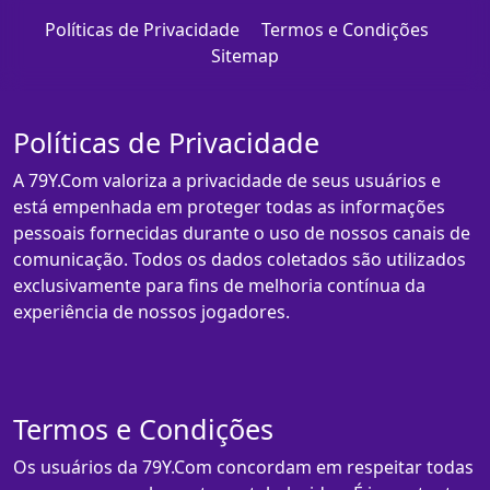
Políticas de Privacidade
Termos e Condições
Sitemap
Políticas de Privacidade
A 79Y.Com valoriza a privacidade de seus usuários e
está empenhada em proteger todas as informações
pessoais fornecidas durante o uso de nossos canais de
comunicação. Todos os dados coletados são utilizados
exclusivamente para fins de melhoria contínua da
experiência de nossos jogadores.
Termos e Condições
Os usuários da 79Y.Com concordam em respeitar todas