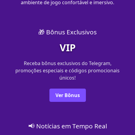
ambiente de jogo confortável e imersivo.
🎁 Bônus Exclusivos
VIP
Receba bônus exclusivos do Telegram,
promoções especiais e códigos promocionais
únicos!
Ver Bônus
📢 Notícias em Tempo Real