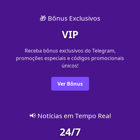
🎁 Bônus Exclusivos
VIP
Receba bônus exclusivos do Telegram,
promoções especiais e códigos promocionais
únicos!
Ver Bônus
📢 Notícias em Tempo Real
24/7