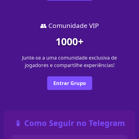
👥 Comunidade VIP
1000+
Junte-se a uma comunidade exclusiva de
jogadores e compartilhe experiências!
Entrar Grupo
📱 Como Seguir no Telegram