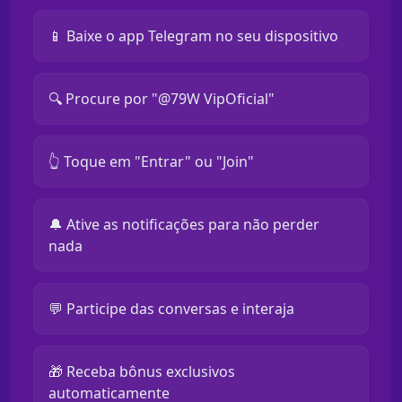
📱 Baixe o app Telegram no seu dispositivo
🔍 Procure por "@79W VipOficial"
👆 Toque em "Entrar" ou "Join"
🔔 Ative as notificações para não perder
nada
💬 Participe das conversas e interaja
🎁 Receba bônus exclusivos
automaticamente