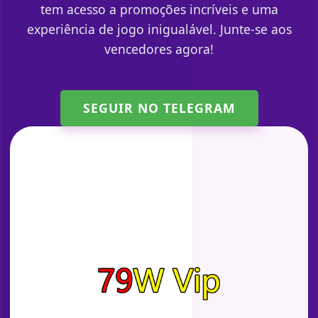
tem acesso a promoções incríveis e uma
experiência de jogo inigualável. Junte-se aos
vencedores agora!
SEGUIR NO TELEGRAM