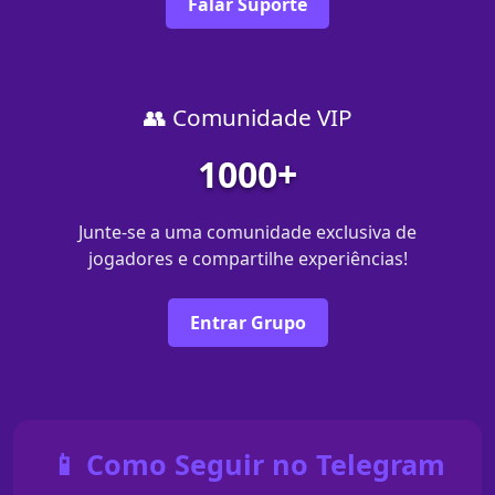
Falar Suporte
👥 Comunidade VIP
1000+
Junte-se a uma comunidade exclusiva de
jogadores e compartilhe experiências!
Entrar Grupo
📱 Como Seguir no Telegram