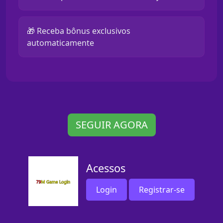
🎁 Receba bônus exclusivos
automaticamente
SEGUIR AGORA
Acessos
Login
Registrar-se