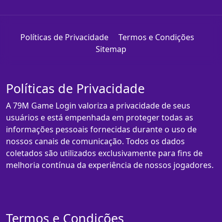
Políticas de Privacidade
Termos e Condições
Sitemap
Políticas de Privacidade
A 79M Game Login valoriza a privacidade de seus
usuários e está empenhada em proteger todas as
informações pessoais fornecidas durante o uso de
nossos canais de comunicação. Todos os dados
coletados são utilizados exclusivamente para fins de
melhoria contínua da experiência de nossos jogadores.
Termos e Condições