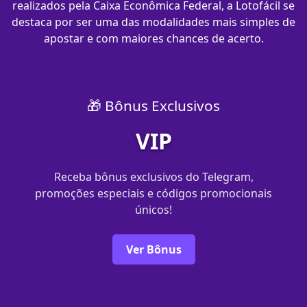
realizados pela Caixa Econômica Federal, a Lotofácil se
destaca por ser uma das modalidades mais simples de
apostar e com maiores chances de acerto.
🎁 Bônus Exclusivos
VIP
Receba bônus exclusivos do Telegram,
promoções especiais e códigos promocionais
únicos!
Ver Bônus