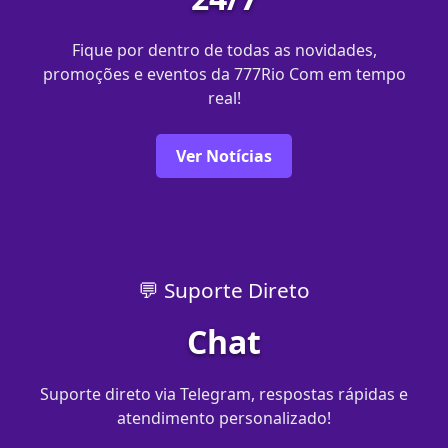
Fique por dentro de todas as novidades,
promoções e eventos da 777Rio Com em tempo
real!
Ver Notícias
💬 Suporte Direto
Chat
Suporte direto via Telegram, respostas rápidas e
atendimento personalizado!