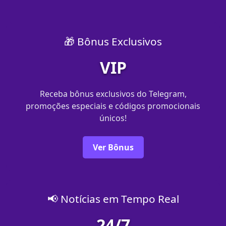
🎁 Bônus Exclusivos
VIP
Receba bônus exclusivos do Telegram,
promoções especiais e códigos promocionais
únicos!
Ver Bônus
📢 Notícias em Tempo Real
24/7