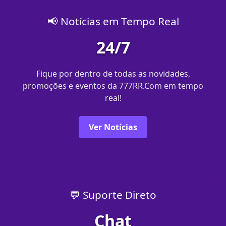
📢 Notícias em Tempo Real
24/7
Fique por dentro de todas as novidades,
promoções e eventos da 777RR.Com em tempo
real!
Ver Notícias
💬 Suporte Direto
Chat