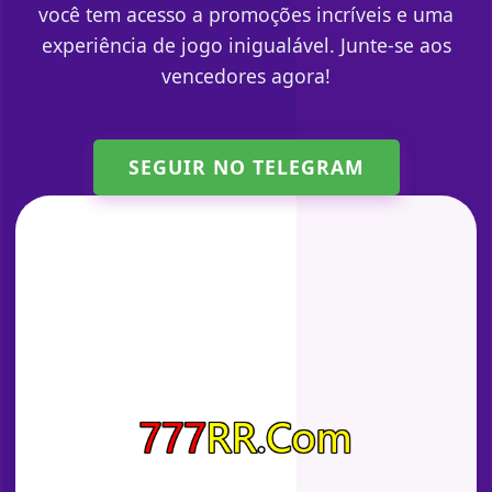
você tem acesso a promoções incríveis e uma
experiência de jogo inigualável. Junte-se aos
vencedores agora!
SEGUIR NO TELEGRAM