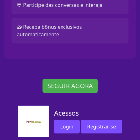
💬 Participe das conversas e interaja
🎁 Receba bônus exclusivos
automaticamente
SEGUIR AGORA
Acessos
Login
Registrar-se