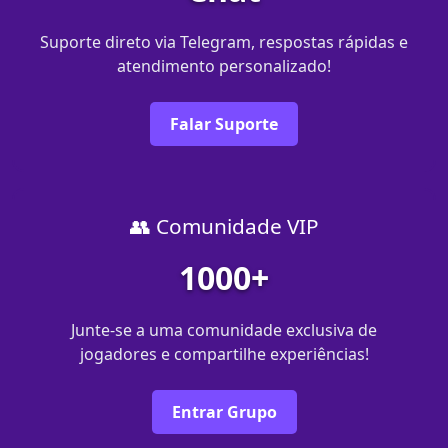
Suporte direto via Telegram, respostas rápidas e
atendimento personalizado!
Falar Suporte
👥 Comunidade VIP
1000+
Junte-se a uma comunidade exclusiva de
jogadores e compartilhe experiências!
Entrar Grupo