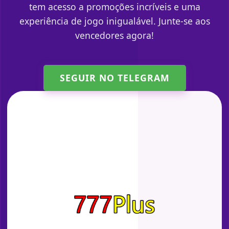
tem acesso a promoções incríveis e uma
experiência de jogo inigualável. Junte-se aos
vencedores agora!
SEGUIR NO TELEGRAM