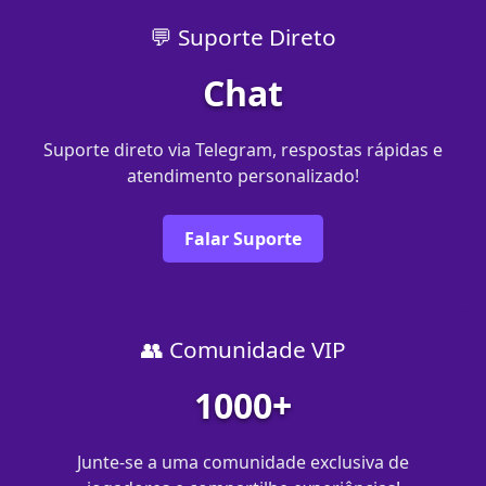
💬 Suporte Direto
Chat
Suporte direto via Telegram, respostas rápidas e
atendimento personalizado!
Falar Suporte
👥 Comunidade VIP
1000+
Junte-se a uma comunidade exclusiva de