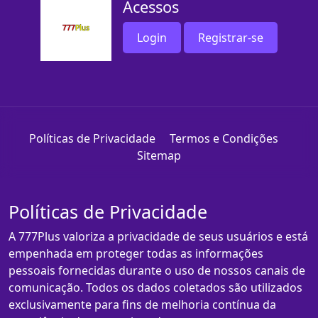
Acessos
Login
Registrar-se
Políticas de Privacidade
Termos e Condições
Sitemap
Políticas de Privacidade
A 777Plus valoriza a privacidade de seus usuários e está
empenhada em proteger todas as informações
pessoais fornecidas durante o uso de nossos canais de
comunicação. Todos os dados coletados são utilizados
exclusivamente para fins de melhoria contínua da