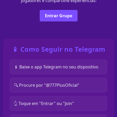
jogadores e compartilhe experiências!
Entrar Grupo
📱 Como Seguir no Telegram
📱 Baixe o app Telegram no seu dispositivo
🔍 Procure por "@777PlusOficial"
👆 Toque em "Entrar" ou "Join"