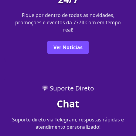
Fique por dentro de todas as novidades,
promoções e eventos da 777II.Com em tempo
real!
Ver Notícias
💬 Suporte Direto
Chat
Suporte direto via Telegram, respostas rápidas e
atendimento personalizado!