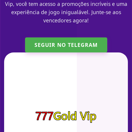
Vip, você tem acesso a promoções incríveis e uma
experiência de jogo inigualável. Junte-se aos
vencedores agora!
SEGUIR NO TELEGRAM