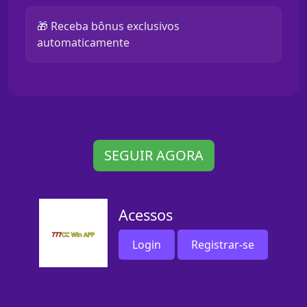
🎁 Receba bônus exclusivos
automaticamente
SEGUIR AGORA
Acessos
Login
Registrar-se