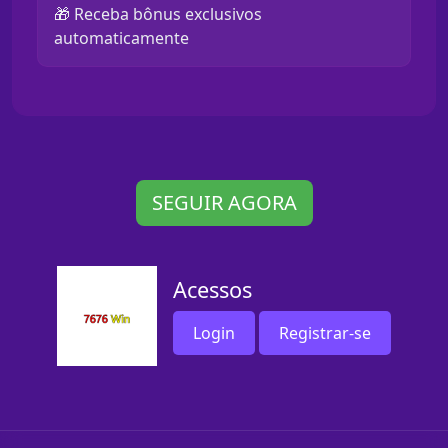
🎁 Receba bônus exclusivos
automaticamente
SEGUIR AGORA
Acessos
Login
Registrar-se