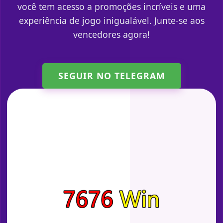
você tem acesso a promoções incríveis e uma
experiência de jogo inigualável. Junte-se aos
vencedores agora!
SEGUIR NO TELEGRAM