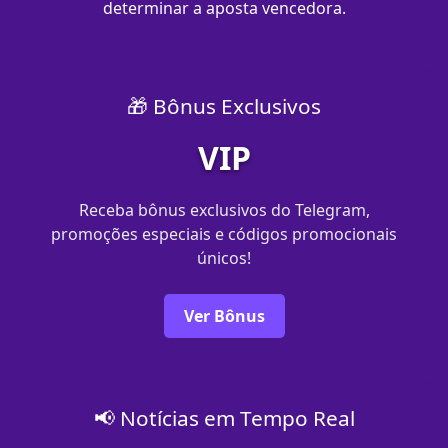
determinar a aposta vencedora.
🎁 Bônus Exclusivos
VIP
Receba bônus exclusivos do Telegram,
promoções especiais e códigos promocionais
únicos!
Ver Bônus
📢 Notícias em Tempo Real