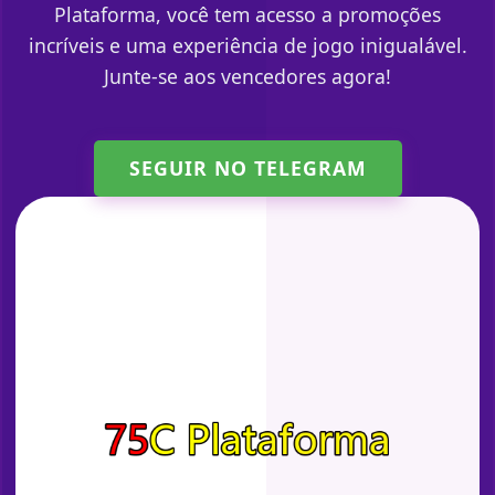
Plataforma, você tem acesso a promoções
incríveis e uma experiência de jogo inigualável.
Junte-se aos vencedores agora!
SEGUIR NO TELEGRAM