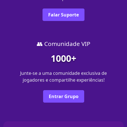
Falar Suporte
👥 Comunidade VIP
1000+
Junte-se a uma comunidade exclusiva de
jogadores e compartilhe experiências!
Entrar Grupo