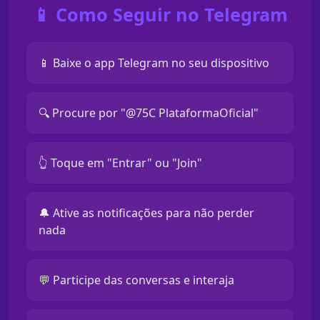
📱 Como Seguir no Telegram
📱 Baixe o app Telegram no seu dispositivo
🔍 Procure por "@75C PlataformaOficial"
👆 Toque em "Entrar" ou "Join"
🔔 Ative as notificações para não perder
nada
💬 Participe das conversas e interaja