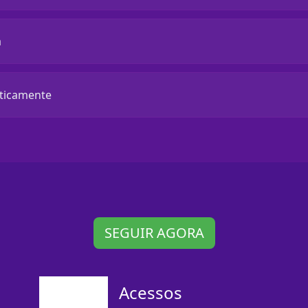
a
aticamente
SEGUIR AGORA
Acessos