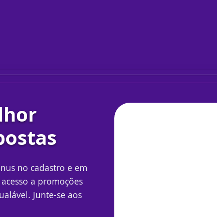
lhor
postas
nus no cadastro e em
 acesso a promoções
ualável. Junte-se aos