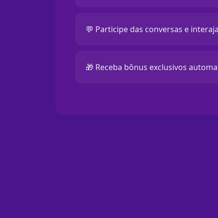
💬 Participe das conversas e interaj
🎁 Receba bônus exclusivos autom