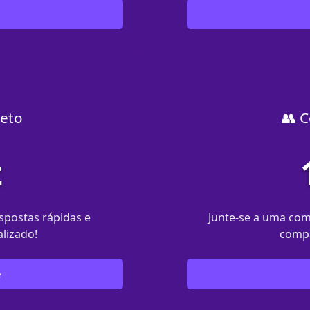
reto
👥 
t
espostas rápidas e
Junte-se a uma com
lizado!
compa
e