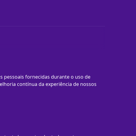
s pessoais fornecidas durante o uso de
elhoria contínua da experiência de nossos