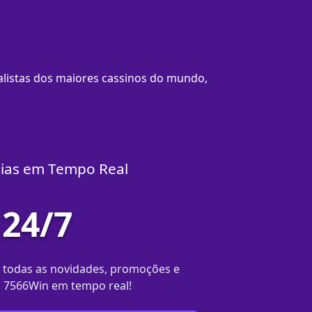
alistas dos maiores cassinos do mundo,
cias em Tempo Real
24/7
e todas as novidades, promoções e
 7566Win em tempo real!