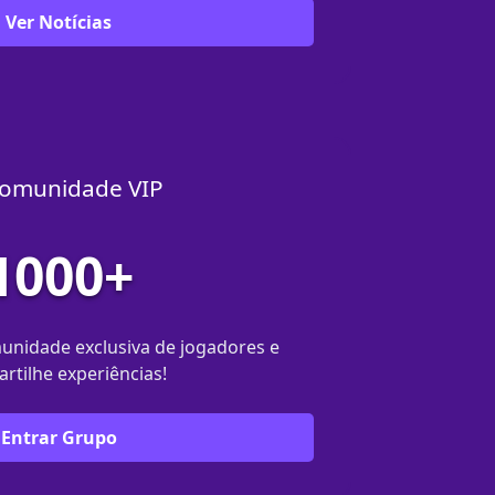
Ver Notícias
Comunidade VIP
1000+
unidade exclusiva de jogadores e
rtilhe experiências!
Entrar Grupo