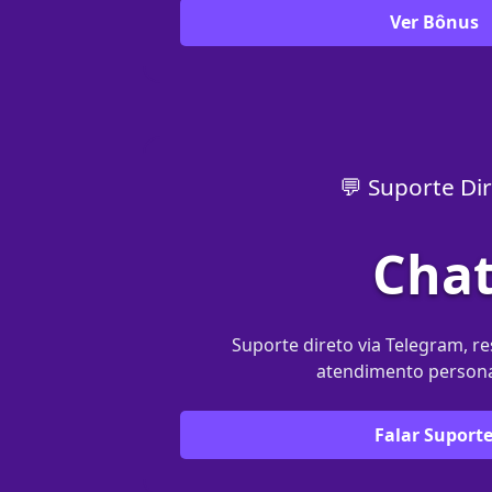
Ver Bônus
💬 Suporte Di
Cha
Suporte direto via Telegram, r
atendimento persona
Falar Suport