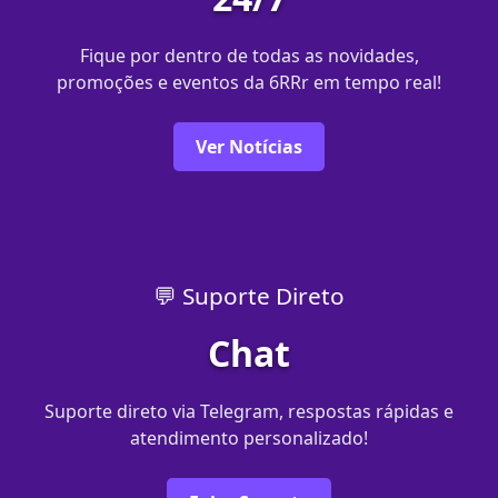
Fique por dentro de todas as novidades,
promoções e eventos da 6RRr em tempo real!
Ver Notícias
💬 Suporte Direto
Chat
Suporte direto via Telegram, respostas rápidas e
atendimento personalizado!