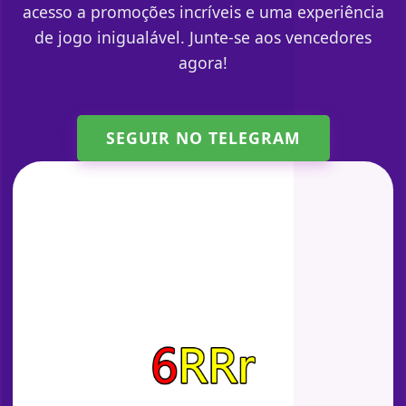
acesso a promoções incríveis e uma experiência
de jogo inigualável. Junte-se aos vencedores
agora!
SEGUIR NO TELEGRAM