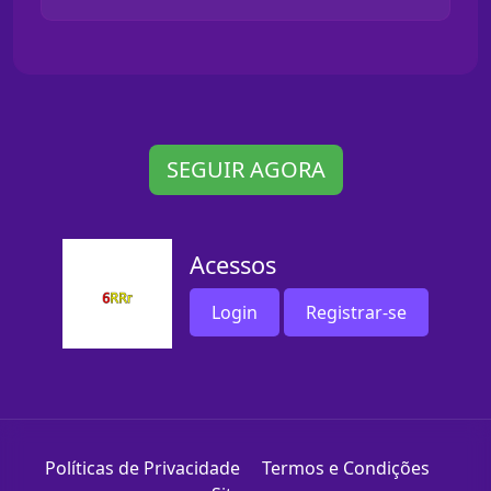
SEGUIR AGORA
Acessos
Login
Registrar-se
Políticas de Privacidade
Termos e Condições