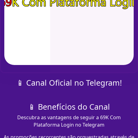
📱 Canal Oficial no Telegram!
📱 Benefícios do Canal
Descubra as vantagens de seguir a 69K Com
Plataforma Login no Telegram
As promoções recorrentes são orquestradas através de