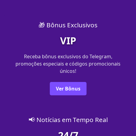
🎁 Bônus Exclusivos
VIP
Receba bônus exclusivos do Telegram,
promoções especiais e códigos promocionais
únicos!
Ver Bônus
📢 Notícias em Tempo Real
24/7