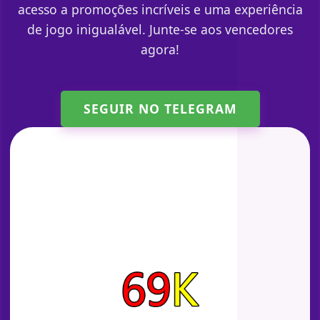
acesso a promoções incríveis e uma experiência
de jogo inigualável. Junte-se aos vencedores
agora!
SEGUIR NO TELEGRAM