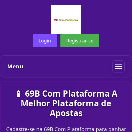
Login
Registrar-se
Menu
📱 69B Com Plataforma A
Melhor Plataforma de
Apostas
Cadastre-se na 69B Com Plataforma para ganhar