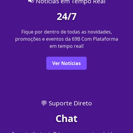
📢 Notícias em Tempo Real
24/7
Fique por dentro de todas as novidades,
promoções e eventos da 69B Com Plataforma
em tempo real!
Ver Notícias
💬 Suporte Direto
Chat