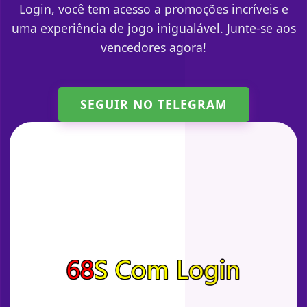
Login, você tem acesso a promoções incríveis e
uma experiência de jogo inigualável. Junte-se aos
vencedores agora!
SEGUIR NO TELEGRAM