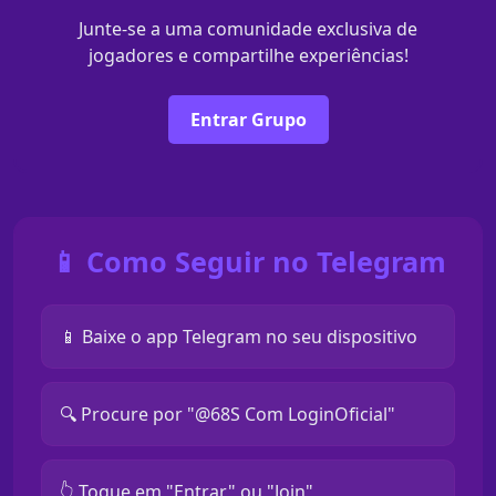
Junte-se a uma comunidade exclusiva de
jogadores e compartilhe experiências!
Entrar Grupo
📱 Como Seguir no Telegram
📱 Baixe o app Telegram no seu dispositivo
🔍 Procure por "@68S Com LoginOficial"
👆 Toque em "Entrar" ou "Join"