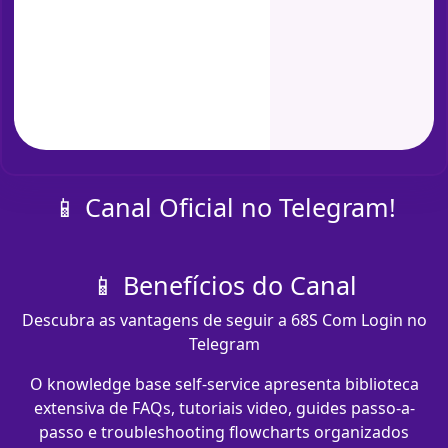
📱 Canal Oficial no Telegram!
📱 Benefícios do Canal
Descubra as vantagens de seguir a 68S Com Login no
Telegram
O knowledge base self-service apresenta biblioteca
extensiva de FAQs, tutoriais video, guides passo-a-
passo e troubleshooting flowcharts organizados