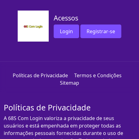
Acessos
Login
Registrar-se
Políticas de Privacidade
Termos e Condições
Sitemap
Políticas de Privacidade
A 68S Com Login valoriza a privacidade de seus
usuários e está empenhada em proteger todas as
informações pessoais fornecidas durante o uso de