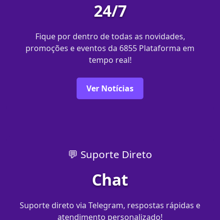
24/7
Fique por dentro de todas as novidades,
promoções e eventos da 6855 Plataforma em
tempo real!
Ver Notícias
💬 Suporte Direto
Chat
Suporte direto via Telegram, respostas rápidas e
atendimento personalizado!