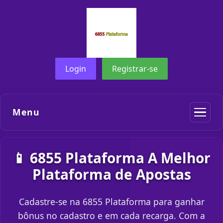
Login
Registrar-se
Menu
📱 6855 Plataforma A Melhor
Plataforma de Apostas
Cadastre-se na 6855 Plataforma para ganhar
bônus no cadastro e em cada recarga. Com a