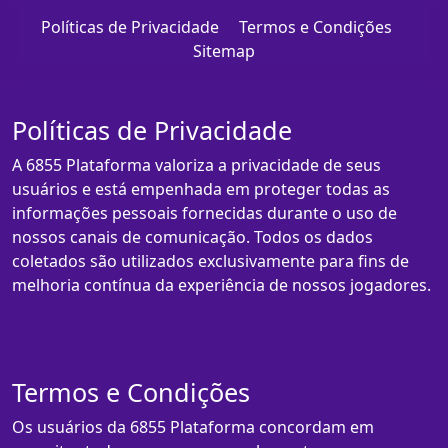
Políticas de Privacidade
Termos e Condições
Sitemap
Políticas de Privacidade
A 6855 Plataforma valoriza a privacidade de seus
usuários e está empenhada em proteger todas as
informações pessoais fornecidas durante o uso de
nossos canais de comunicação. Todos os dados
coletados são utilizados exclusivamente para fins de
melhoria contínua da experiência de nossos jogadores.
Termos e Condições
Os usuários da 6855 Plataforma concordam em