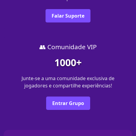
Falar Suporte
👥 Comunidade VIP
1000+
Junte-se a uma comunidade exclusiva de
jogadores e compartilhe experiências!
Entrar Grupo