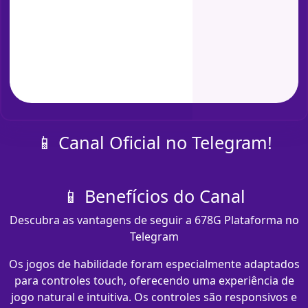
📱 Canal Oficial no Telegram!
📱 Benefícios do Canal
Descubra as vantagens de seguir a 678G Plataforma no
Telegram
Os jogos de habilidade foram especialmente adaptados
para controles touch, oferecendo uma experiência de
jogo natural e intuitiva. Os controles são responsivos e