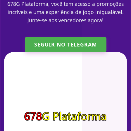
678G Plataforma, você tem acesso a promoções
incríveis e uma experiência de jogo inigualável.
Junte-se aos vencedores agora!
SEGUIR NO TELEGRAM