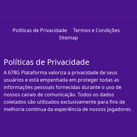
Políticas de Privacidade
Termos e Condições
Sitemap
Políticas de Privacidade
A 678G Plataforma valoriza a privacidade de seus
usuários e está empenhada em proteger todas as
informações pessoais fornecidas durante o uso de
nossos canais de comunicação. Todos os dados
coletados são utilizados exclusivamente para fins de
melhoria contínua da experiência de nossos jogadores.