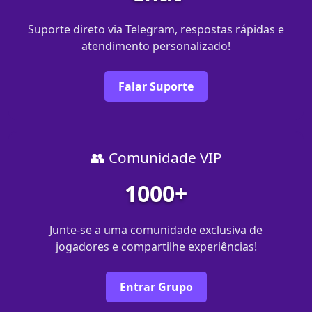
Suporte direto via Telegram, respostas rápidas e
atendimento personalizado!
Falar Suporte
👥 Comunidade VIP
1000+
Junte-se a uma comunidade exclusiva de
jogadores e compartilhe experiências!
Entrar Grupo