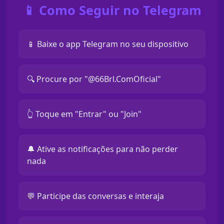
📱 Como Seguir no Telegram
📱 Baixe o app Telegram no seu dispositivo
🔍 Procure por "@66Brl.ComOficial"
👆 Toque em "Entrar" ou "Join"
🔔 Ative as notificações para não perder
nada
💬 Participe das conversas e interaja