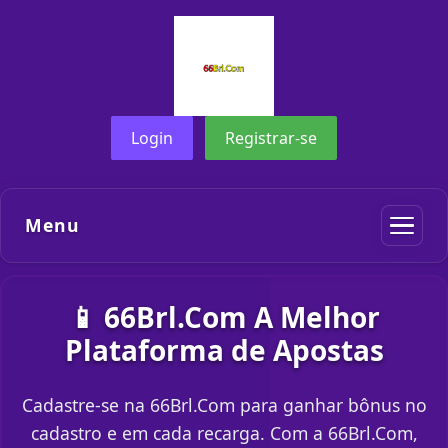
Login
Registrar-se
Menu
📱 66Brl.Com A Melhor
Plataforma de Apostas
Cadastre-se na 66Brl.Com para ganhar bônus no
cadastro e em cada recarga. Com a 66Brl.Com,