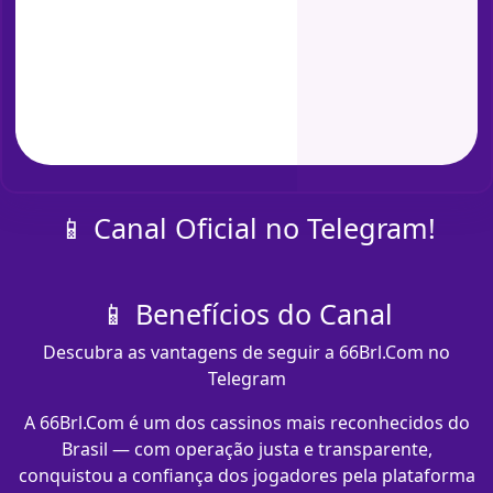
📱 Canal Oficial no Telegram!
📱 Benefícios do Canal
Descubra as vantagens de seguir a 66Brl.Com no
Telegram
A 66Brl.Com é um dos cassinos mais reconhecidos do
Brasil — com operação justa e transparente,
conquistou a confiança dos jogadores pela plataforma