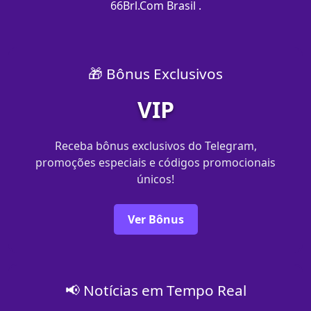
66Brl.Com Brasil .
🎁 Bônus Exclusivos
VIP
Receba bônus exclusivos do Telegram,
promoções especiais e códigos promocionais
únicos!
Ver Bônus
📢 Notícias em Tempo Real