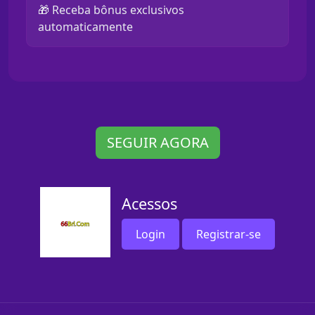
🎁 Receba bônus exclusivos
automaticamente
SEGUIR AGORA
Acessos
Login
Registrar-se