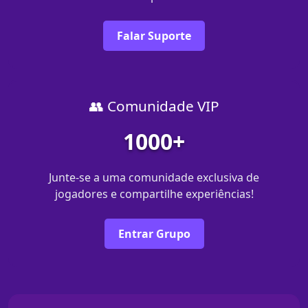
Falar Suporte
👥 Comunidade VIP
1000+
Junte-se a uma comunidade exclusiva de
jogadores e compartilhe experiências!
Entrar Grupo