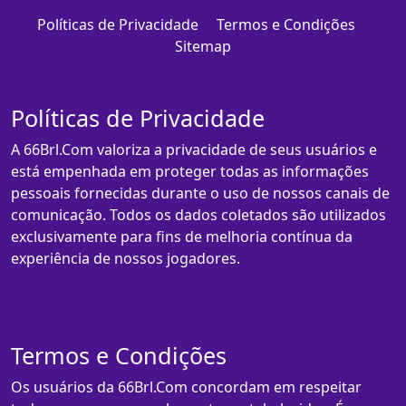
Políticas de Privacidade
Termos e Condições
Sitemap
Políticas de Privacidade
A 66Brl.Com valoriza a privacidade de seus usuários e
está empenhada em proteger todas as informações
pessoais fornecidas durante o uso de nossos canais de
comunicação. Todos os dados coletados são utilizados
exclusivamente para fins de melhoria contínua da
experiência de nossos jogadores.
Termos e Condições
Os usuários da 66Brl.Com concordam em respeitar