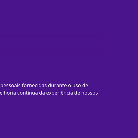
 pessoais fornecidas durante o uso de
elhoria contínua da experiência de nossos