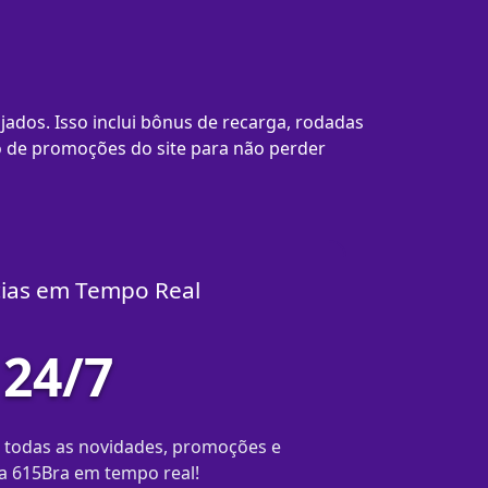
dos. Isso inclui bônus de recarga, rodadas
ão de promoções do site para não perder
cias em Tempo Real
24/7
e todas as novidades, promoções e
a 615Bra em tempo real!