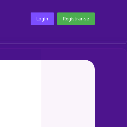
Login
Registrar-se