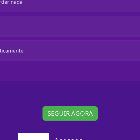
erder nada
a
aticamente
SEGUIR AGORA