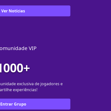
Ver Notícias
Comunidade VIP
1000+
unidade exclusiva de jogadores e
rtilhe experiências!
Entrar Grupo