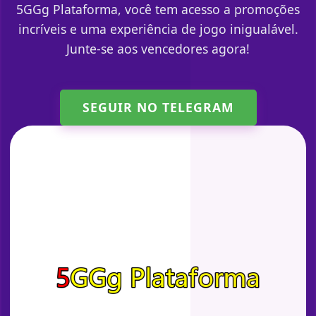
5GGg Plataforma, você tem acesso a promoções
incríveis e uma experiência de jogo inigualável.
Junte-se aos vencedores agora!
SEGUIR NO TELEGRAM