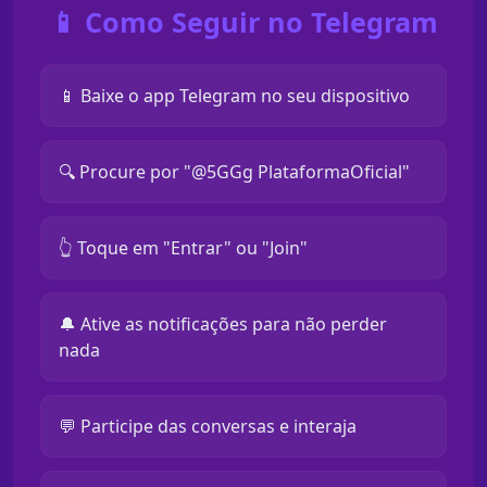
📱 Como Seguir no Telegram
📱 Baixe o app Telegram no seu dispositivo
🔍 Procure por "@5GGg PlataformaOficial"
👆 Toque em "Entrar" ou "Join"
🔔 Ative as notificações para não perder
nada
💬 Participe das conversas e interaja