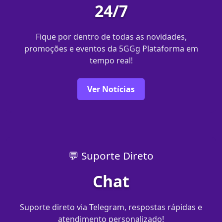
24/7
Fique por dentro de todas as novidades,
promoções e eventos da 5GGg Plataforma em
tempo real!
Ver Notícias
💬 Suporte Direto
Chat
Suporte direto via Telegram, respostas rápidas e
atendimento personalizado!