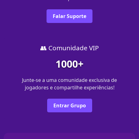
Falar Suporte
👥 Comunidade VIP
1000+
Junte-se a uma comunidade exclusiva de
jogadores e compartilhe experiências!
Entrar Grupo