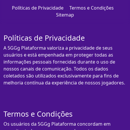
Políticas de Privacidade
Termos e Condições
Sitemap
Políticas de Privacidade
A 5GGg Plataforma valoriza a privacidade de seus
usuários e está empenhada em proteger todas as
informações pessoais fornecidas durante o uso de
nossos canais de comunicação. Todos os dados
coletados são utilizados exclusivamente para fins de
melhoria contínua da experiência de nossos jogadores.
Termos e Condições
Os usuários da 5GGg Plataforma concordam em