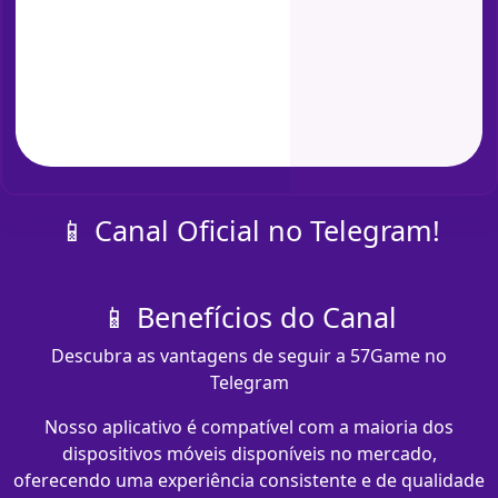
📱 Canal Oficial no Telegram!
📱 Benefícios do Canal
Descubra as vantagens de seguir a 57Game no
Telegram
Nosso aplicativo é compatível com a maioria dos
dispositivos móveis disponíveis no mercado,
oferecendo uma experiência consistente e de qualidade