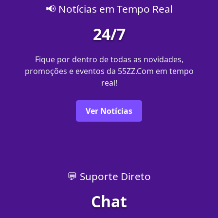
📢 Notícias em Tempo Real
24/7
Fique por dentro de todas as novidades,
promoções e eventos da 55ZZ.Com em tempo
real!
Ver Notícias
💬 Suporte Direto
Chat