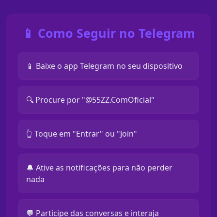
📱 Como Seguir no Telegram
📱 Baixe o app Telegram no seu dispositivo
🔍 Procure por "@55ZZ.ComOficial"
👆 Toque em "Entrar" ou "Join"
🔔 Ative as notificações para não perder
nada
💬 Participe das conversas e interaja